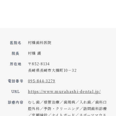
Clinic outline
医院情報
医院名
村橋歯科医院
院長
村橋 護
所在地
〒852-8134
長崎県長崎市大橋町10－32
電話番号
095-844-3279
URL
https://www.murahashi-dental.jp/
診療内容
むし歯／根管治療／歯周病／入れ歯／歯科口
腔外科／予防・クリーニング／訪問歯科診療
／定期検診／ナイトガード／スポーツマウス