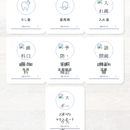
むし歯
歯周病
入れ歯
more
more
more
歯科口腔
予防・
訪問歯科
外科
定期検診
診療
more
more
more
スポーツ
マウスガード
more