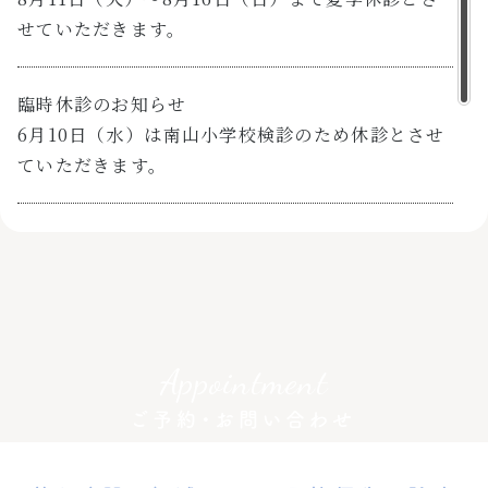
せていただきます。
月
火
水
木
金
土
日
祝
診療時間
臨時休診のお知らせ
◯
◯
★
◯
◯
★
/
/
8:00～12:20
6月10日（水）は南山小学校検診のため休診とさせ
ていただきます。
◯
◯
/
◯
◯
/
/
/
14:00～18:00
★：8:00〜12:00
ホームページを公開いたしました
休診日：水曜午後・土曜午後・日曜・祝日
長崎市大橋町にてリニューアル開院の【村橋歯科医
院】です。本日、ホームページを公開いたしまし
た。どうぞよろしくお願いいたします。
Appointment
ご予約・お問い合わせ