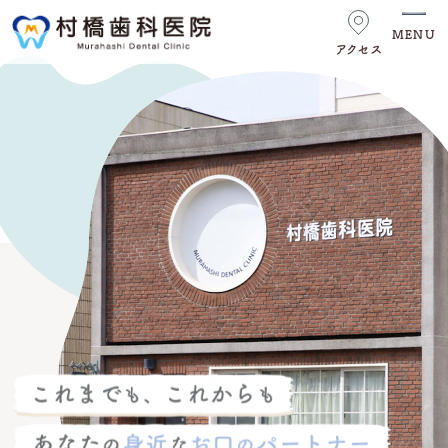
MENU
アクセス
トップ
診療案内
むし歯
歯周病
入れ歯
歯科口腔外科
予防・定期検診
訪問歯科診療