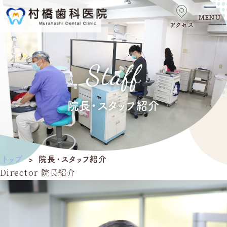
MENU
アクセス
トップ
Staff
診療案内
むし歯
院長・スタッフ紹介
歯周病
入れ歯
トップ
>
院長・スタッフ紹介
歯科口腔外科
Director
院長紹介
予防・定期検診
訪問歯科診療