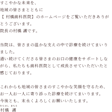
すこやかな未来を、
地域の皆さまとともに
【 村橋歯科医院】のホームページをご覧いただきありが
月
火
水
木
金
土
日
祝
診療時間
とうございます。
◯
◯
★
◯
◯
★
/
/
8:00～12:20
院長の村橋 護です。
◯
◯
/
◯
◯
/
/
/
14:00～18:00
当院は、皆さまの温かな支えの中で診療を続けてまいり
★：8:00〜12:00
ました。
休診日：水曜午後・土曜午後・日曜・祝日
通い続けてくださる皆さまのお口の健康をサポートしな
がら、私たちも歯科医院として成長させていただいたと
感じております。
これからも地域の皆さまのすこやかな笑顔を守るため、
お一人お一人に寄り添った診療を続けてまいります。
今後とも、末永くよろしくお願いいたします。
むらはし
まもる
村橋
護